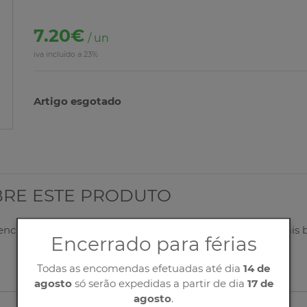
7.20€
/ un
iva incluído a 23%
Artigo esgotado
BRE ESTE PRODUTO
eencha corretamente o nosso formulário, entraremos o mais 
Encerrado para férias
Todas as encomendas efetuadas até dia
14 de
agosto
só serão expedidas a partir de dia
17 de
agosto
.