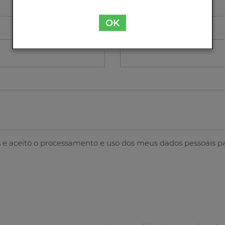
OK
Contacto
s
e aceito o processamento e uso dos meus dados pessoais pa