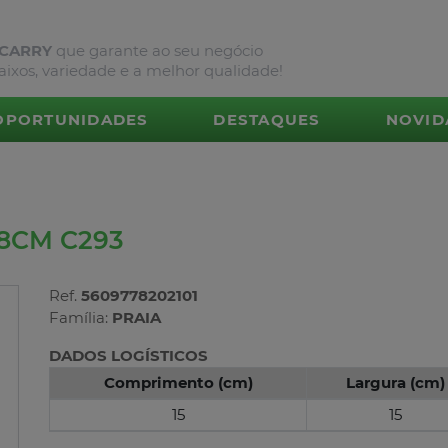
 CARRY
que garante ao seu negócio
aixos, variedade e a melhor qualidade!
OPORTUNIDADES
DESTAQUES
NOVID
18CM C293
Ref.
5609778202101
Família:
PRAIA
DADOS LOGÍSTICOS
Comprimento (cm)
Largura (cm)
15
15