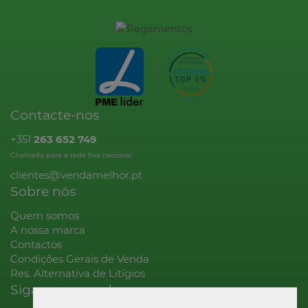
Contacte-nos
+351
263 652 749
Chamada para a rede fixa nacional
clientes@vendamelhor.pt
Sobre nós
Quem somos
A nossa marca
Contactos
Condições Gerais de Venda
Res. Alternativa de Litígios
Siga-nos na rede