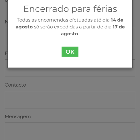
Encerrado para férias
Todas as encomendas efetuadas até dia
14 de
Nome
agosto
só serão expedidas a partir de dia
17 de
agosto
.
OK
Email
Contacto
Mensagem