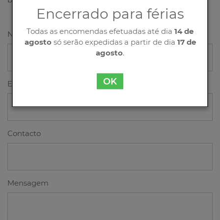
Encerrado para férias
Todas as encomendas efetuadas até dia
14 de
Nome
agosto
só serão expedidas a partir de dia
17 de
agosto
.
OK
Email
Contacto
Mensagem