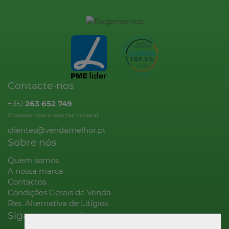
Contacte-nos
+351
263 652 749
Chamada para a rede fixa nacional
clientes@vendamelhor.pt
Sobre nós
Quem somos
A nossa marca
Contactos
Condições Gerais de Venda
Res. Alternativa de Litígios
Siga-nos na rede