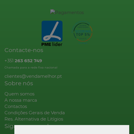
Contacte-nos
+351
263 652 749
Chamada para a rede fixa nacional
clientes@vendamelhor.pt
Sobre nós
Quem somos
A nossa marca
Contactos
Condições Gerais de Venda
Res. Alternativa de Litígios
Siga-nos na rede