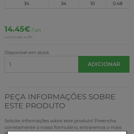
34
34
10
0.48
14.45€
/ un
iva incluído a 23%
Disponível em stock
ADICIONAR
PEÇA INFORMAÇÕES SOBRE
ESTE PRODUTO
Solicite informações sobre este produto! Preencha
corretamente o nosso formulário, entraremos o mais
breve possível em contacto consigo!