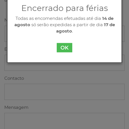
Encerrado para férias
Todas as encomendas efetuadas até dia
14 de
Nome
agosto
só serão expedidas a partir de dia
17 de
agosto
.
OK
Email
Contacto
Mensagem