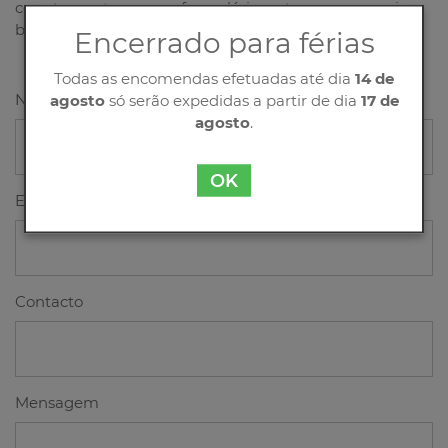
corretamente o nosso formulário, entraremos o mais
breve possível em contacto consigo!
Encerrado para férias
Todas as encomendas efetuadas até dia
14 de
Nome
agosto
só serão expedidas a partir de dia
17 de
agosto
.
OK
Email
Contacto
Mensagem