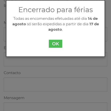
breve possível em contacto consigo!
Encerrado para férias
Todas as encomendas efetuadas até dia
14 de
Nome
agosto
só serão expedidas a partir de dia
17 de
agosto
.
OK
Email
Contacto
Mensagem