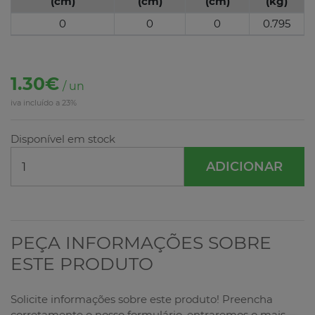
(cm)
(cm)
(cm)
(kg)
0
0
0
0.795
1.30€
/ un
iva incluído a 23%
Disponível em stock
ADICIONAR
PEÇA INFORMAÇÕES SOBRE
ESTE PRODUTO
Solicite informações sobre este produto! Preencha
corretamente o nosso formulário, entraremos o mais