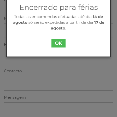
Encerrado para férias
Todas as encomendas efetuadas até dia
14 de
Nome
agosto
só serão expedidas a partir de dia
17 de
agosto
.
OK
Email
Contacto
Mensagem