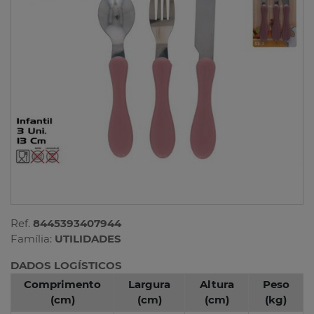
Ref.
8445393407944
Família:
UTILIDADES
DADOS LOGÍSTICOS
Comprimento
Largura
Altura
Peso
(cm)
(cm)
(cm)
(kg)