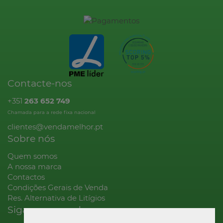
Contacte-nos
+351
263 652 749
Chamada para a rede fixa nacional
clientes@vendamelhor.pt
Sobre nós
Quem somos
A nossa marca
Contactos
Condições Gerais de Venda
Res. Alternativa de Litígios
Siga-nos na rede