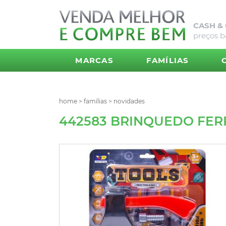
CASH &
preços b
MARCAS
FAMÍLIAS
home
>
famílias
>
novidades
442583 BRINQUEDO FER