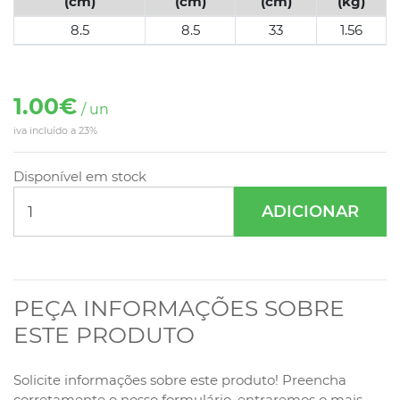
(cm)
(cm)
(cm)
(kg)
8.5
8.5
33
1.56
1.00€
/ un
iva incluído a 23%
Disponível em stock
ADICIONAR
PEÇA INFORMAÇÕES SOBRE
ESTE PRODUTO
Solicite informações sobre este produto! Preencha
corretamente o nosso formulário, entraremos o mais