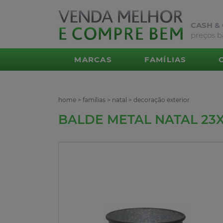
CASH &
preços b
MARCAS
FAMÍLIAS
home
>
famílias
>
natal
>
decoração exterior
BALDE METAL NATAL 23