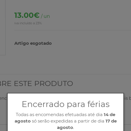
13.00€
/ un
iva incluído a 23%
Artigo esgotado
BRE ESTE PRODUTO
eencha corretamente o nosso formulário, entraremos o mais 
Encerrado para férias
Todas as encomendas efetuadas até dia
14 de
agosto
só serão expedidas a partir de dia
17 de
agosto
.