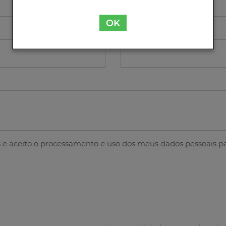
OK
Contacto
s
e aceito o processamento e uso dos meus dados pessoais pa