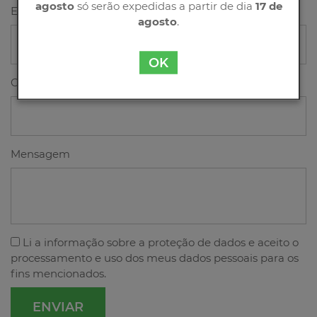
agosto
só serão expedidas a partir de dia
17 de
Email
agosto
.
OK
Contacto
Mensagem
Li a
informação sobre a proteção de dados
e aceito o
processamento e uso dos meus dados pessoais para os
fins mencionados.