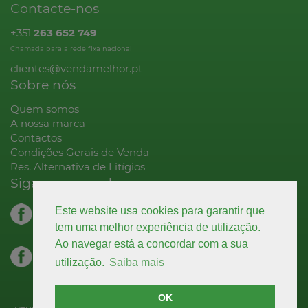
Contacte-nos
+351
263 652 749
Chamada para a rede fixa nacional
clientes@vendamelhor.pt
Sobre nós
Quem somos
A nossa marca
Contactos
Condições Gerais de Venda
Res. Alternativa de Litígios
Siga-nos na rede
facebook.com
Este website usa cookies para garantir que
decoração
tem uma melhor experiência de utilização.
Ao navegar está a concordar com a sua
facebook.com
utilização.
Saiba mais
higiene & limpeza
OK