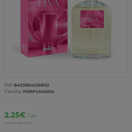
Ref.
8423564126832
Família:
PERFUMARIA
2.25€
/ un
iva incluído a 23%