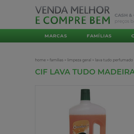
CASH &
preços b
MARCAS
FAMÍLIAS
home
>
famílias
>
limpeza geral
>
lava tudo perfumado
CIF LAVA TUDO MADEIR