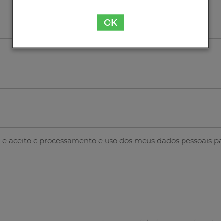
OK
Contacto
s
e aceito o processamento e uso dos meus dados pessoais pa