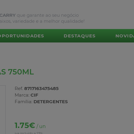
 CARRY
que garante ao seu negócio
aixos, variedade e a melhor qualidade!
OPORTUNIDADES
DESTAQUES
NOVID
AS 750ML
Ref.
8717163475485
Marca:
CIF
Família:
DETERGENTES
1.75€
/ un
iva incluído a 23%