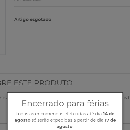
Artigo esgotado
BRE ESTE PRODUTO
eencha corretamente o nosso formulário, entraremos o mais 
Encerrado para férias
Todas as encomendas efetuadas até dia
14 de
agosto
só serão expedidas a partir de dia
17 de
agosto
.