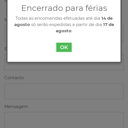
Encerrado para férias
Todas as encomendas efetuadas até dia
14 de
Nome
agosto
só serão expedidas a partir de dia
17 de
agosto
.
OK
Email
Contacto
Mensagem