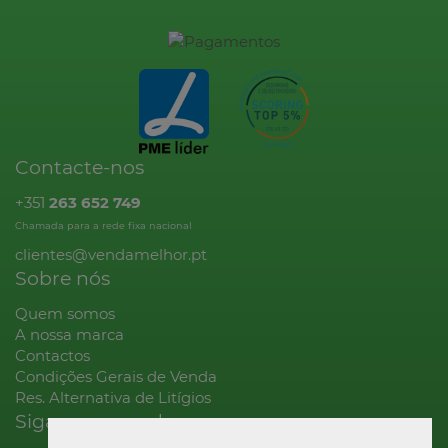
Contacte-nos
+351
263 652 749
Chamada para a rede fixa nacional
clientes@vendamelhor.pt
Sobre nós
Quem somos
A nossa marca
Contactos
Condições Gerais de Venda
Res. Alternativa de Litígios
Siga-nos na rede