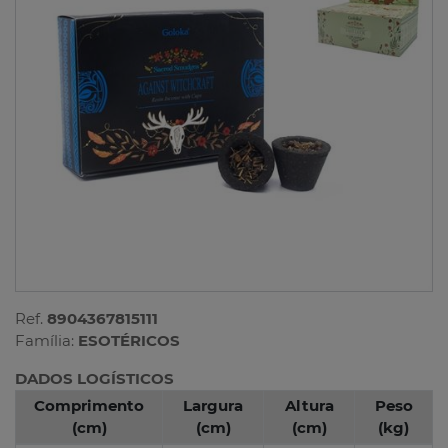
Ref.
8904367815111
Família:
ESOTÉRICOS
DADOS LOGÍSTICOS
Comprimento
Largura
Altura
Peso
(cm)
(cm)
(cm)
(kg)