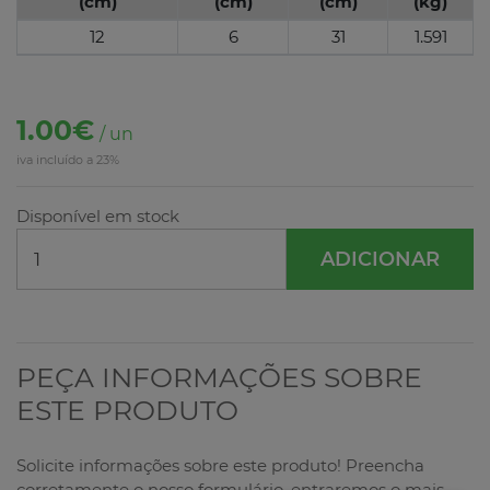
(cm)
(cm)
(cm)
(kg)
12
6
31
1.591
1.00€
/ un
iva incluído a 23%
Disponível em stock
ADICIONAR
PEÇA INFORMAÇÕES SOBRE
ESTE PRODUTO
Solicite informações sobre este produto! Preencha
corretamente o nosso formulário, entraremos o mais