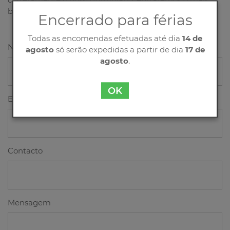
breve possível em contacto consigo!
Encerrado para férias
Todas as encomendas efetuadas até dia
14 de
Nome
agosto
só serão expedidas a partir de dia
17 de
agosto
.
OK
Email
Contacto
Mensagem