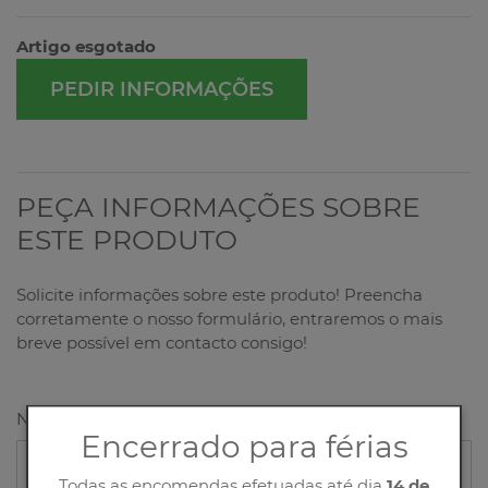
Artigo esgotado
PEDIR INFORMAÇÕES
PEÇA INFORMAÇÕES SOBRE
ESTE PRODUTO
Solicite informações sobre este produto! Preencha
corretamente o nosso formulário, entraremos o mais
breve possível em contacto consigo!
Nome
Encerrado para férias
Todas as encomendas efetuadas até dia
14 de