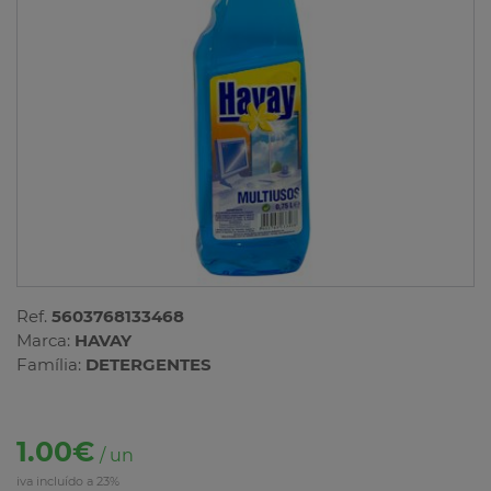
Ref.
5603768133468
Marca:
HAVAY
Família:
DETERGENTES
1.00€
/ un
iva incluído a 23%