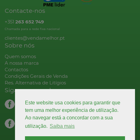
Contacte-nos
+351
263 652 749
Chamada para a rede fixa nacional
clientes@vendamelhor.pt
Sobre nós
Quem somos
A nossa marca
Contactos
Condições Gerais de Venda
Res. Alternativa de Litígios
Siga-nos na rede
facebook.com
Este website usa cookies para garantir que
decoração
tem uma melhor experiência de utilização.
Ao navegar está a concordar com a sua
facebook.com
utilização.
Saiba mais
higiene & limpeza