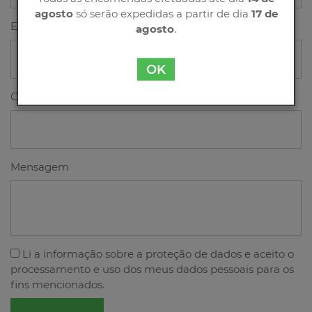
agosto
só serão expedidas a partir de dia
17 de
Email
agosto
.
OK
Contacto
Mensagem
Li a
informação sobre a proteção de dados
e aceito o
processamento e uso dos meus dados pessoais para os
fins mencionados.