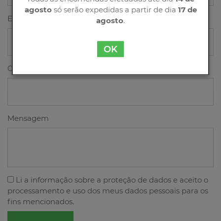
agosto
só serão expedidas a partir de dia
17 de
Email
agosto
.
OK
Contacto
Mensagem
Li a
informação sobre a proteção de dados
e aceito o
processamento e uso dos meus dados pessoais para os
fins mencionados.