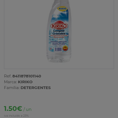
Ref.
8411878101140
Marca:
KIRIKO
Família:
DETERGENTES
1.50€
/ un
iva incluído a 23%