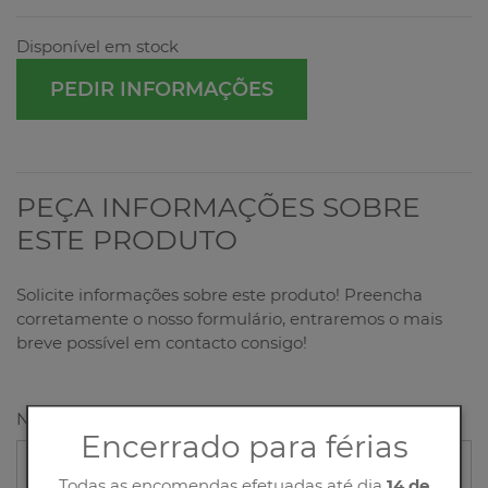
Disponível em stock
PEDIR INFORMAÇÕES
PEÇA INFORMAÇÕES SOBRE
ESTE PRODUTO
Solicite informações sobre este produto! Preencha
corretamente o nosso formulário, entraremos o mais
breve possível em contacto consigo!
Nome
Encerrado para férias
Todas as encomendas efetuadas até dia
14 de