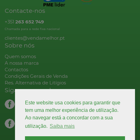
Contacte-nos
+351
263 652 749
Chamada para a rede fixa nacional
clientes@vendamelhor.pt
Sobre nós
Quem somos
A nossa marca
Contactos
Condições Gerais de Venda
Res. Alternativa de Litígios
Siga-nos na rede
facebook.com
Este website usa cookies para garantir que
decoração
tem uma melhor experiência de utilização.
Ao navegar está a concordar com a sua
facebook.com
utilização.
Saiba mais
higiene & limpeza