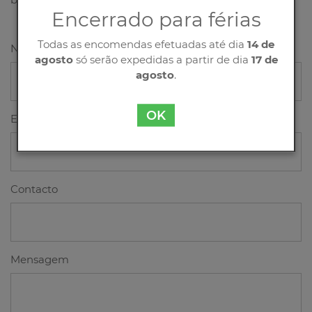
Encerrado para férias
Todas as encomendas efetuadas até dia
14 de
Nome
agosto
só serão expedidas a partir de dia
17 de
agosto
.
OK
Email
Contacto
Mensagem