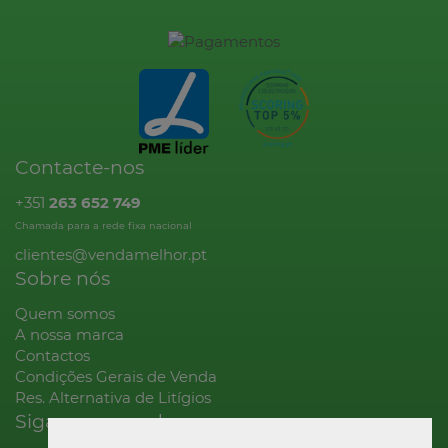
Contacte-nos
+351
263 652 749
Chamada para a rede fixa nacional
clientes@vendamelhor.pt
Sobre nós
Quem somos
A nossa marca
Contactos
Condições Gerais de Venda
Res. Alternativa de Litígios
Siga-nos na rede