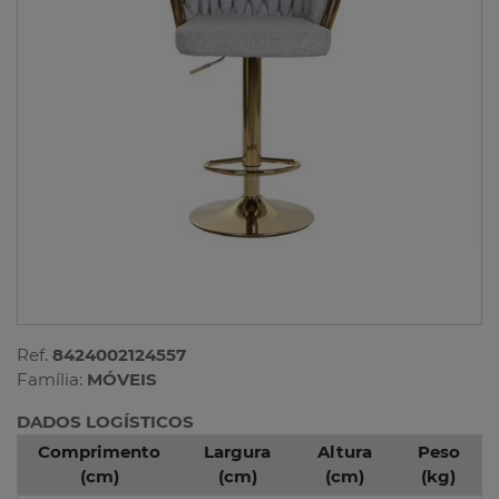
Ref.
8424002124557
Família:
MÓVEIS
DADOS LOGÍSTICOS
Comprimento
Largura
Altura
Peso
(cm)
(cm)
(cm)
(kg)