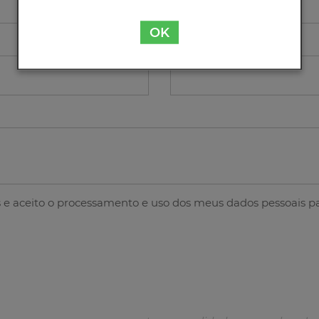
OK
Contacto
s
e aceito o processamento e uso dos meus dados pessoais pa