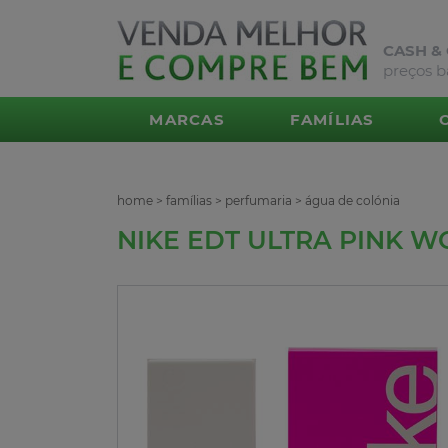
CASH &
preços b
MARCAS
FAMÍLIAS
home
>
famílias
>
perfumaria
>
água de colónia
NIKE EDT ULTRA PINK 