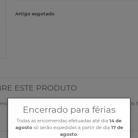
Artigo esgotado
BRE ESTE PRODUTO
eencha corretamente o nosso formulário, entraremos o mais 
Encerrado para férias
Todas as encomendas efetuadas até dia
14 de
agosto
só serão expedidas a partir de dia
17 de
agosto
.