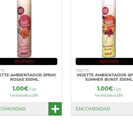
ESGOTADO
ESGOTADO
TTE
INSETTE
ETTE AMBIENTADOR SPRAY
INSETTE AMBIENTADOR S
ROSAS 350ML
SUMMER BURST 350ML
1.00€
1.00€
/ un
/ un
Iva incluído a 23%
Iva incluído a 23%
COMENDAR
ENCOMENDAR