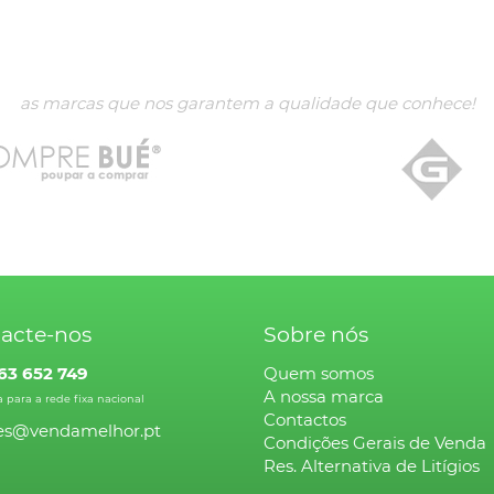
as marcas que nos garantem a qualidade que conhece!
acte-nos
Sobre nós
63 652 749
Quem somos
A nossa marca
para a rede fixa nacional
Contactos
tes@vendamelhor.pt
Condições Gerais de Venda
Res. Alternativa de Litígios