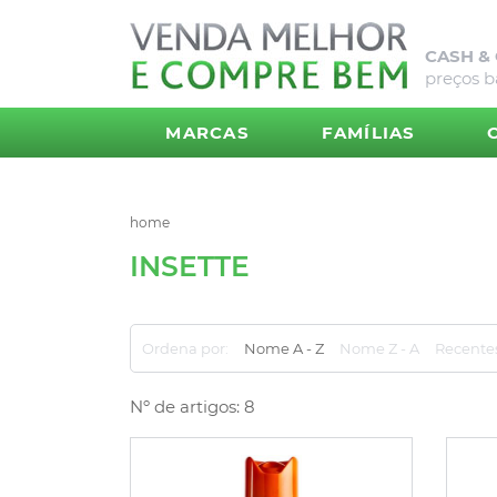
CASH &
preços b
MARCAS
FAMÍLIAS
home
INSETTE
Ordena por:
Nome A - Z
Nome Z - A
Recente
Nº de artigos: 8