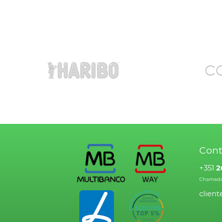
Cont
+351
2
Chamada 
clien