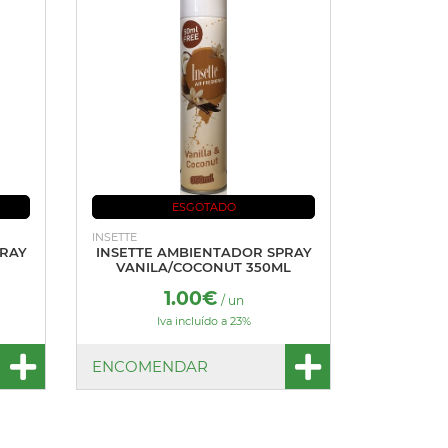
ESGOTADO
INSETTE
PRAY
INSETTE AMBIENTADOR SPRAY
VANILA/COCONUT 350ML
1.00€
/ un
Iva incluído a 23%
ENCOMENDAR