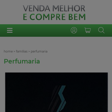
home
>
famílias
>
perfumaria
Perfumaria