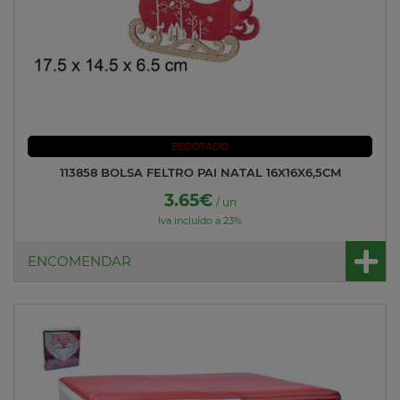
ESGOTADO
113858 BOLSA FELTRO PAI NATAL 16X16X6,5CM
3.65€
/ un
Iva incluído a 23%
ENCOMENDAR