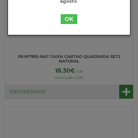
agosto
.
OK
09.W7992-NAT CAIXA CARTAO QUADRADA SET2
NATURAL
18.30€
/ un
Iva incluído a 23%
ENCOMENDAR