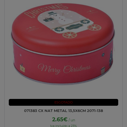
ESGOTADO
071383 CX NAT METAL 13,5X6CM 2071-138
2.65€
/ un
Iva incluído a 23%