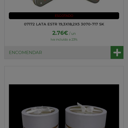
ESGOTADO
07172 LATA ESTR 19,3X18,2X5 3070-717 SK
2.76€
/ un
Iva incluído a 23%
ENCOMENDAR