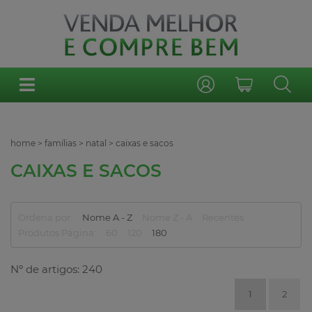
home
>
famílias
>
natal
>
caixas e sacos
CAIXAS E SACOS
Ordena por:
Nome A - Z
Nome Z - A
Recentes
Produtos Página:
60
120
180
Nº de artigos: 240
1
2