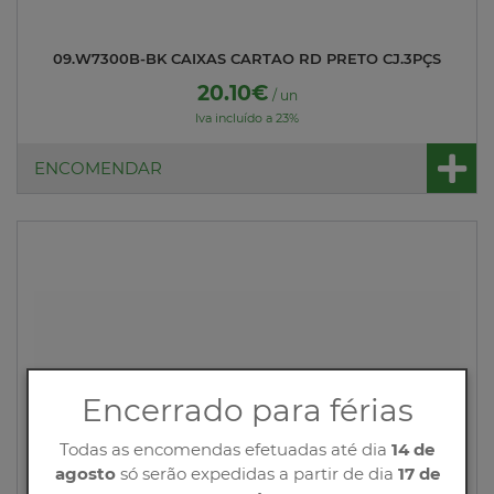
09.W7300B-BK CAIXAS CARTAO RD PRETO CJ.3PÇS
20.10€
/ un
Iva incluído a 23%
ENCOMENDAR
Encerrado para férias
Todas as encomendas efetuadas até dia
14 de
agosto
só serão expedidas a partir de dia
17 de