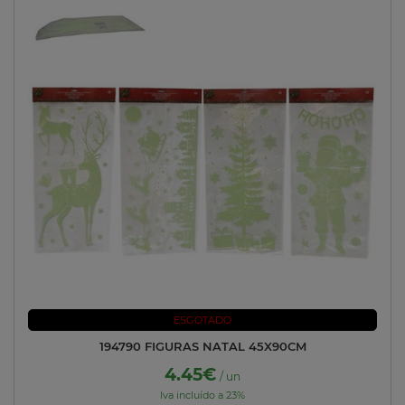
ESGOTADO
194790 FIGURAS NATAL 45X90CM
4.45€
/ un
Iva incluído a 23%