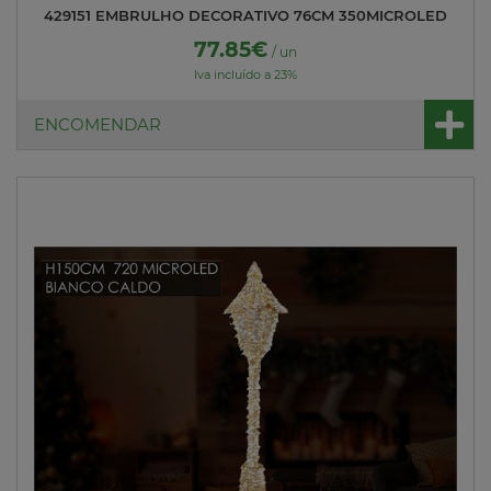
429151 EMBRULHO DECORATIVO 76CM 350MICROLED
77.85€
/ un
Iva incluído a 23%
ENCOMENDAR