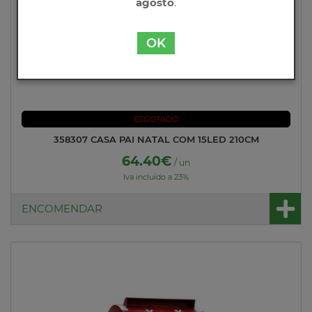
agosto
.
OK
ESGOTADO
358307 CASA PAI NATAL COM 15LED 210CM
64.40€
/ un
Iva incluído a 23%
ENCOMENDAR