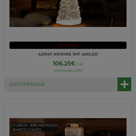
ESGOTADO
429147 ARVORE 1MT 400LED
106.25€
/ un
Iva incluído a 23%
ENCOMENDAR