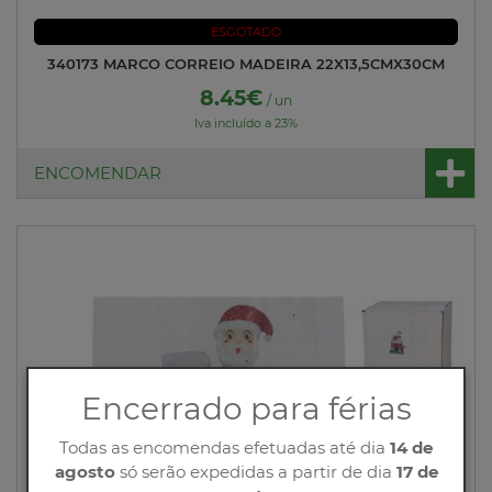
ESGOTADO
340173 MARCO CORREIO MADEIRA 22X13,5CMX30CM
8.45€
/ un
Iva incluído a 23%
ENCOMENDAR
Encerrado para férias
Todas as encomendas efetuadas até dia
14 de
agosto
só serão expedidas a partir de dia
17 de