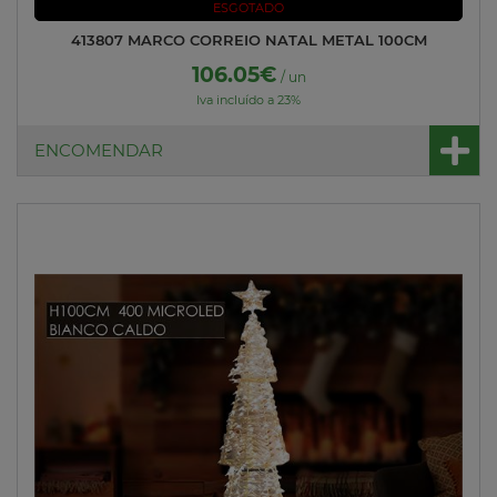
ESGOTADO
413807 MARCO CORREIO NATAL METAL 100CM
106.05€
/ un
Iva incluído a 23%
ENCOMENDAR