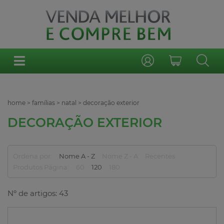
home
>
famílias
>
natal
>
decoração exterior
DECORAÇÃO EXTERIOR
Ordena por:
Nome A - Z
Nome Z - A
Recentes
Produtos Página:
60
120
180
Nº de artigos: 43