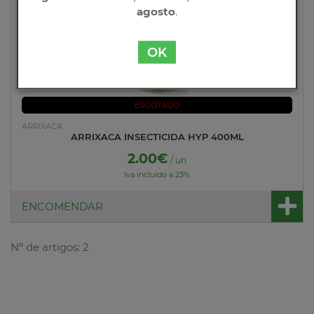
agosto
.
OK
ESGOTADO
ARRIXACA
ARRIXACA INSECTICIDA HYP 400ML
2.00€
/ un
Iva incluído a 23%
ENCOMENDAR
Nº de artigos: 2