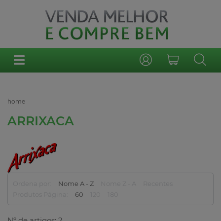
home
ARRIXACA
Ordena por:
Nome A - Z
Nome Z - A
Recentes
Produtos Página:
60
120
180
Nº de artigos: 2