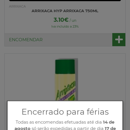
ARRIXACA
ARRIXACA HYP ARRIXACA 750ML
3.10€
/ un
Iva incluído a 23%
ENCOMENDAR
Encerrado para férias
Todas as encomendas efetuadas até dia
14 de
agosto
só serão expedidas a partir de dia
17 de