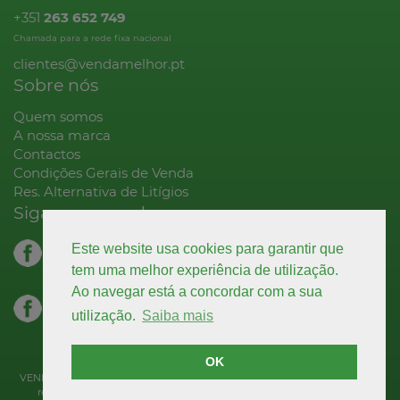
+351
263 652 749
Chamada para a rede fixa nacional
clientes@vendamelhor.pt
Sobre nós
Quem somos
A nossa marca
Contactos
Condições Gerais de Venda
Res. Alternativa de Litígios
Siga-nos na rede
facebook.com
Este website usa cookies para garantir que
decoração
tem uma melhor experiência de utilização.
Ao navegar está a concordar com a sua
facebook.com
utilização.
Saiba mais
higiene & limpeza
OK
VENDA MELHOR E COMPRE BEM CASH & CARRY LDA © Todos os direitos
reservados |
Política de Privacidade
|
Livro de Reclamações
| Site by