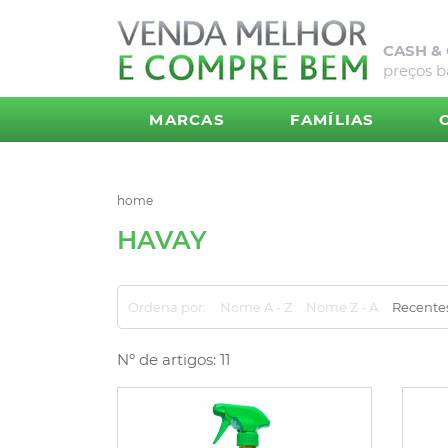
CASH &
preços b
MARCAS
FAMÍLIAS
home
HAVAY
Ordena por:
Nome A - Z
Nome Z - A
Recente
Nº de artigos: 11