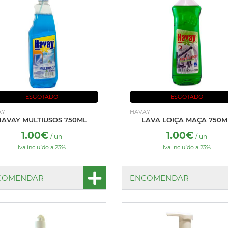
ESGOTADO
ESGOTADO
AY
HAVAY
HAVAY MULTIUSOS 750ML
LAVA LOIÇA MAÇA 750M
1.00€
1.00€
/ un
/ un
Iva incluído a 23%
Iva incluído a 23%
COMENDAR
ENCOMENDAR