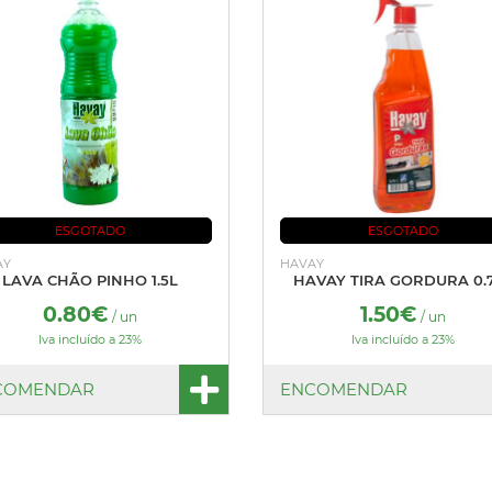
ESGOTADO
ESGOTADO
AY
HAVAY
LAVA CHÃO PINHO 1.5L
HAVAY TIRA GORDURA 0.
0.80€
1.50€
/ un
/ un
Iva incluído a 23%
Iva incluído a 23%
COMENDAR
ENCOMENDAR