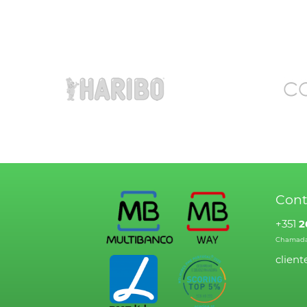
Cont
+351
2
Chamada 
clien