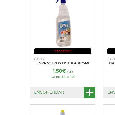
ESGOTADO
HAVAY
HAV
LIMPA VIDROS PISTOLA 0.75ML
HA
1.50€
/ un
Iva incluído a 23%
ENCOMENDAR
EN