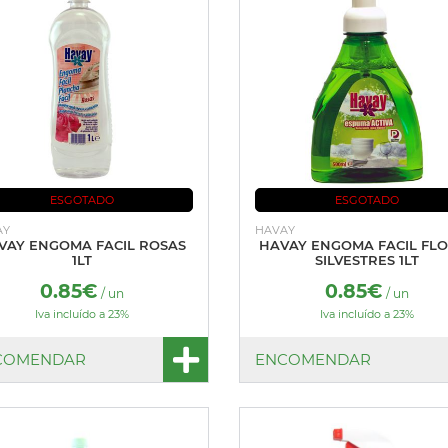
ESGOTADO
ESGOTADO
AY
HAVAY
VAY ENGOMA FACIL ROSAS
HAVAY ENGOMA FACIL FL
1LT
SILVESTRES 1LT
0.85€
0.85€
/ un
/ un
Iva incluído a 23%
Iva incluído a 23%
COMENDAR
ENCOMENDAR