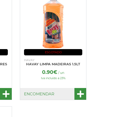
ESGOTADO
HAVAY
ORES
HAVAY LIMPA MADEIRAS 1.5LT
0.90€
/ un
Iva incluído a 23%
ENCOMENDAR