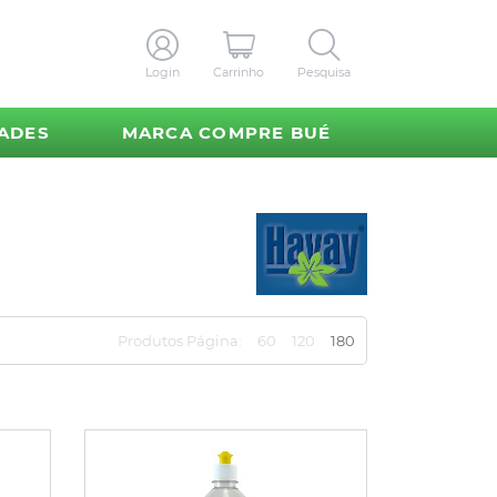
Login
Carrinho
Pesquisa
ADES
MARCA COMPRE BUÉ
Produtos Página:
60
120
180