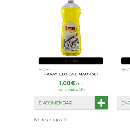
ESGOTADO
HAVAY
HAV
HAVAY L.LOIÇA LIMAO 1.5LT
1.00€
/ un
Iva incluído a 23%
ENCOMENDAR
EN
Nº de artigos: 11