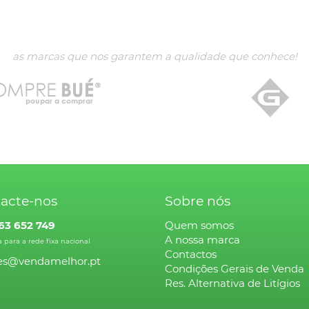
as marcas que nos garantem a qualidade que conhece!
acte-nos
Sobre nós
63 652 749
Quem somos
A nossa marca
para a rede fixa nacional
Contactos
tes@vendamelhor.pt
Condições Gerais de Venda
Res. Alternativa de Litígios