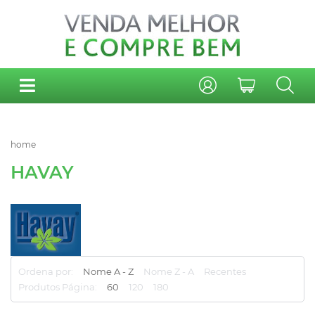
home
HAVAY
Ordena por:
Nome A - Z
Nome Z - A
Recentes
Produtos Página:
60
120
180